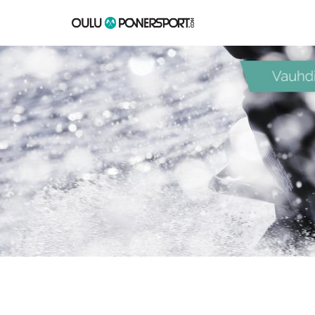
Siirry
suoraan
sisältöön