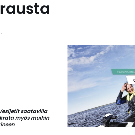
krausta
.
ijetit saatavilla
okrata myös muihin
aineen