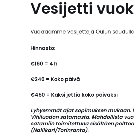
Vesijetti vuo
Vuokraamme vesijettejä Oulun seudulla
Hinnasto:
€160 = 4 h
€240 = Koko päivä
€450 = Kaksi jettiä koko päiväksi
Lyhyemmät ajat sopimuksen mukaan. Ves
Vihiluodon satamasta. Mahdollista vu
satamiin toimitettuna sisältäen poltto
(Nallikari/Torinranta)
.