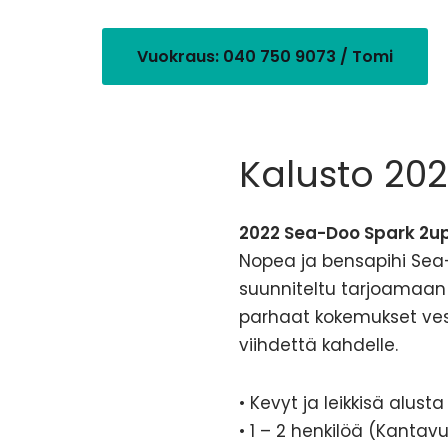
Vuokraus: 040 750 9073 / Tomi
Kalusto 20
2022 Sea-Doo Spark 2u
Nopea ja bensapihi Sea
suunniteltu tarjoamaan 
parhaat kokemukset ves
viihdettä kahdelle.
• Kevyt ja leikkisä alusta
• 1 – 2 henkilöä (Kantav