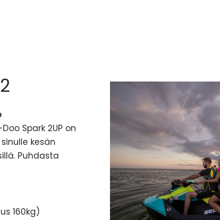
22
p
-Doo Spark 2UP on
sinulle kesän
illä. Puhdasta
uus 160kg)